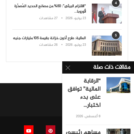
4
“الالتزام البيئى”: 50% من مصانع الحديد المُصدّرة
لأوروبا...
23 يوليو، 2026
27 مشاهدات
5
المالية: طرح أذون خزانة بقيمة 105 مليارات جنيه
23 يوليو، 2026
26 مشاهدات
مقالات ذات صلة
“الرقابة
المالية” توافق
على بدء
اختبار...
8 أغسطس، 2026
مساهم رئيسي