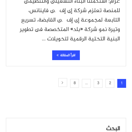
عزام: استكملنا البناء التشغيلى والتنظيمى
للمنصة تعتزم شركة إى إف چى فاينانس،
التابعة لمجموعة إى إف چى القابضة، تسريع
وتيرة نمو شركة «بلد» المتخصصة فى تطوير
البنية التحتية الرقمية لتحويلات …
اقرأ المقالة
8
…
3
2
1
البحث